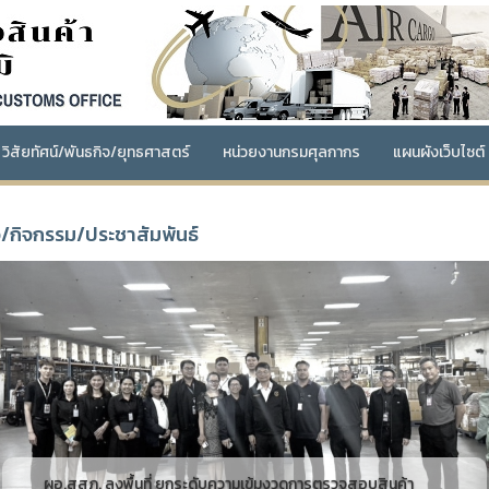
วิสัยทัศน์/พันธกิจ/ยุทธศาสตร์
หน่วยงานกรมศุลกากร
แผนผังเว็บไซต์
ว/กิจกรรม/ประชาสัมพันธ์
revious
ผอ.สสภ. ลงพื้นที่ ยกระดับความเข้มงวดการตรวจสอบสินค้า